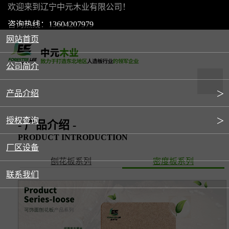
欢迎来到辽宁中元木业有限公司！
咨询热线：13604207979
网站首页
公司简介
产品介绍
＞
刨花板系列
授权查询
＞
- 产品介绍 -
密度板系列
PRODUCT INTRODUCTION
森世特精板授权（国产）
厂区设备
刨花板系列
密度板系列
品牌授权
联系我们
森世特甄选精板（进口）系列授权
工厂授权