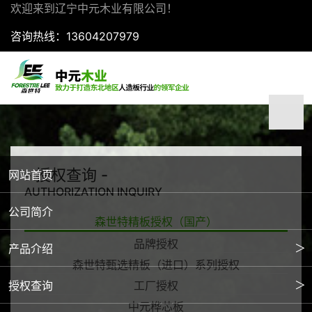
欢迎来到辽宁中元木业有限公司！
咨询热线：13604207979
- 授权查询 -
网站首页
AUTHORIZATION INQUIRY
公司简介
森世特精板授权（国产）
品牌授权
＞
产品介绍
森世特甄选精板（进口）系列授权
刨花板系列
＞
授权查询
工厂授权
中元桦芯板
密度板系列