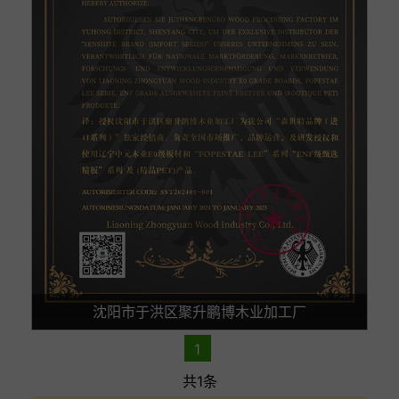
沈阳市于洪区聚升鹏博木业加工厂
1
共1条