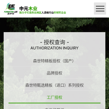
网站首页
公司简介
- 授权查询 -
AUTHORIZATION INQUIRY
＞
产品介绍
森世特精板授权（国产）
＞
授权查询
刨花板系列
品牌授权
密度板系列
厂区设备
森世特精板授权（国产）
森世特甄选精板（进口）系列授权
品牌授权
联系我们
工厂授权
森世特甄选精板（进口）系列授权