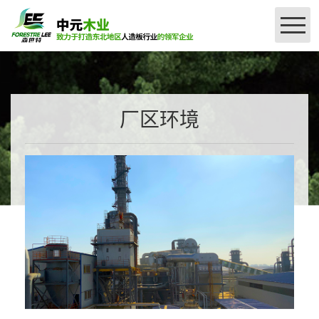
网站首页
公司简介
厂区环境
＞
产品介绍
＞
授权查询
刨花板系列
密度板系列
厂区设备
森世特精板授权（国产）
品牌授权
联系我们
森世特甄选精板（进口）系列授权