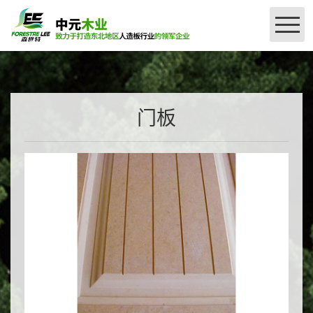
网站首页
公司简介
门板
＞
产品介绍
＞
授权查询
刨花板系列
密度板系列
厂区设备
森世特精板授权（国产）
品牌授权
联系我们
森世特甄选精板（进口）系列授权