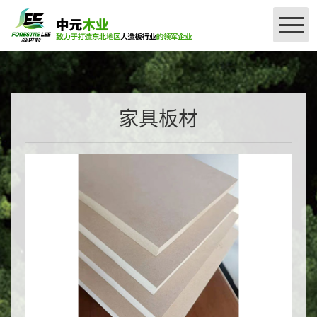
网站首页
公司简介
家具板材
＞
产品介绍
＞
授权查询
刨花板系列
密度板系列
厂区设备
森世特精板授权（国产）
品牌授权
联系我们
森世特甄选精板（进口）系列授权