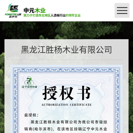
网站首页
公司简介
黑龙江胜杨木业有限公司
＞
产品介绍
＞
授权查询
刨花板系列
密度板系列
厂区设备
森世特精板授权（国产）
品牌授权
联系我们
森世特甄选精板（进口）系列授权