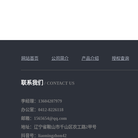
网站首页
公司简介
产品介绍
授权查询
联系我们
/ CONTACT US
李经理：13604207979
办公室：0412-8226118
邮箱：1565654@qq.com
地址：辽宁省鞍山市千山区农工路2甲号
抖音号：liaoningzhon42