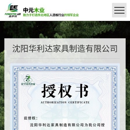
网站首页
公司简介
沈阳华利达家具制造有限公司
＞
产品介绍
＞
授权查询
刨花板系列
密度板系列
厂区设备
森世特精板授权（国产）
品牌授权
联系我们
森世特甄选精板（进口）系列授权